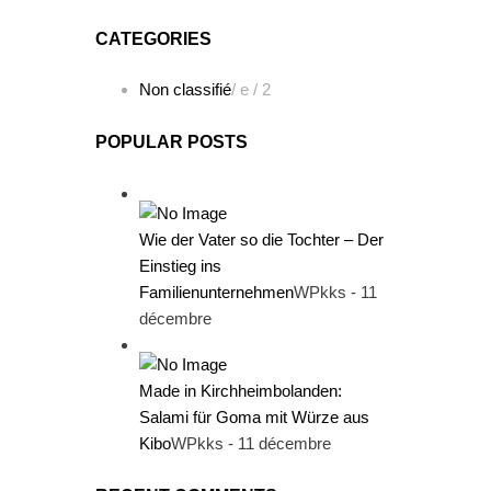
CATEGORIES
Non classifié
/ e
/ 2
POPULAR POSTS
Wie der Vater so die Tochter – Der
Einstieg ins
Familienunternehmen
WPkks - 11
décembre
Made in Kirchheimbolanden:
Salami für Goma mit Würze aus
Kibo
WPkks - 11 décembre